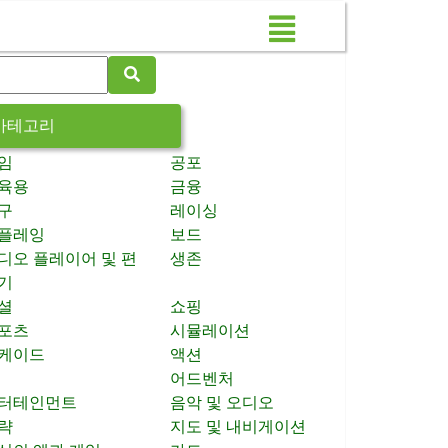
카테고리
임
공포
육용
금융
구
레이싱
플레잉
보드
디오 플레이어 및 편
생존
기
셜
쇼핑
포츠
시뮬레이션
케이드
액션
어드벤처
터테인먼트
음악 및 오디오
략
지도 및 내비게이션