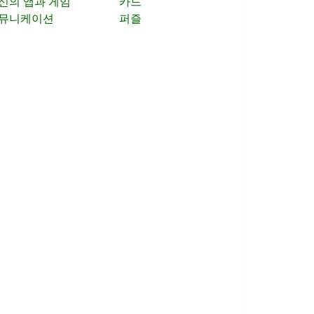
신의 앱과 게임
카드
뮤니케이션
퍼즐