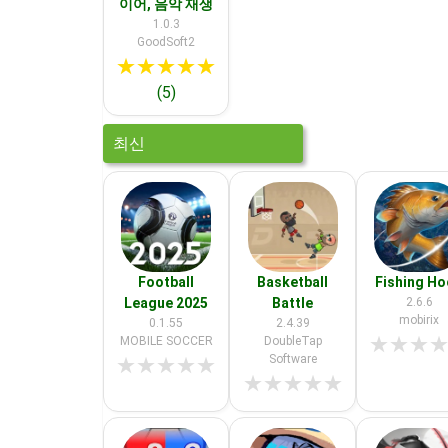
이어, 음악 재생
1.0.3
GoodSoft2
★
★
★
★
★
(5)
최신
Football
Basketball
Fishing H
League 2025
Battle
2.6.6
mobirix
0.1.55
2.4.39
★
★
★
MOBILE SOCCER
DoubleTap
Software
★
★
★
★
★
★
★
★
★
★