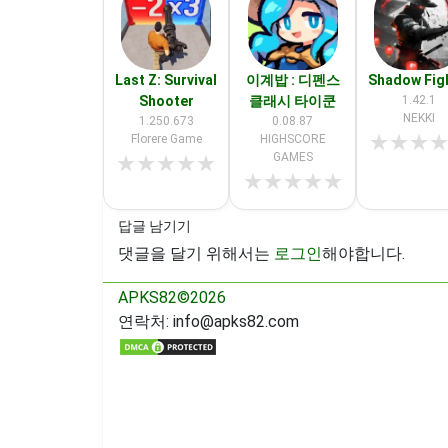
Last Z: Survival
이계밥 : 디펜스
Shadow Fig
Shooter
클래시 타이쿤
1.42.1
NEKKI
1.250.673
0.08.87
★
★
★
Florere Game
HIGHSCORE
GAMES
★
★
★
★
★
★
★
★
★
★
답글 남기기
댓글을 달기 위해서는
로그인
해야합니다.
APKS82©2026
연락처:
info@apks82.com