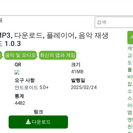
음
P3, 다운로드, 플레이어, 음악 재생
1.0.3
게
트
,
음악 및 오디오
,
최신의 앱과 게임
교
도
QR
크기
롤
41MB
비
요구 사항
발행일
집
안드로이드 5.0+
2025/02/24
소
통계
스
4482
아
링크
앱
엔
다운로드
전