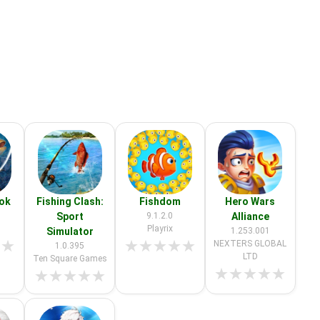
ook
Fishing Clash:
Fishdom
Hero Wars
Sport
9.1.2.0
Alliance
Playrix
Simulator
1.253.001
★
★
★
★
★
★
★
NEXTERS GLOBAL
1.0.395
LTD
Ten Square Games
★
★
★
★
★
★
★
★
★
★