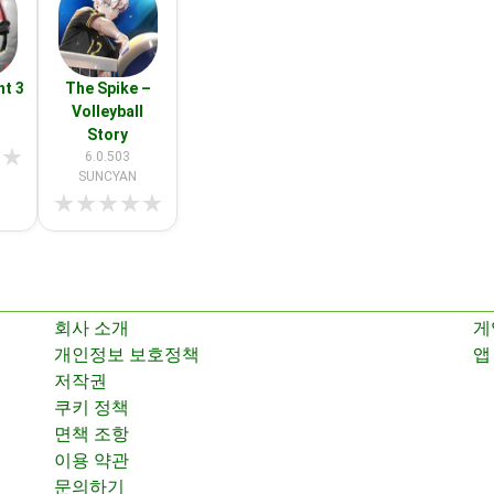
ht 3
The Spike –
Volleyball
Story
★
★
6.0.503
SUNCYAN
★
★
★
★
★
회사 소개
게
개인정보 보호정책
앱
저작권
쿠키 정책
면책 조항
이용 약관
문의하기