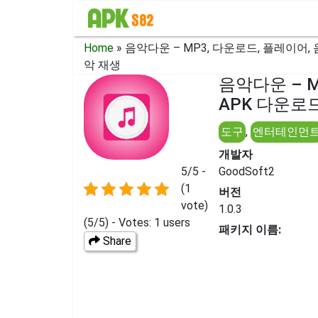
Home
»
음악다운 – MP3, 다운로드, 플레이어, 
악 재생
음악다운 – M
APK 다운로드 
도구
,
엔터테인먼
개발자
5/5 -
GoodSoft2
(1
버전
vote)
1.0.3
(5/5) - Votes: 1 users
패키지 이름:
Share