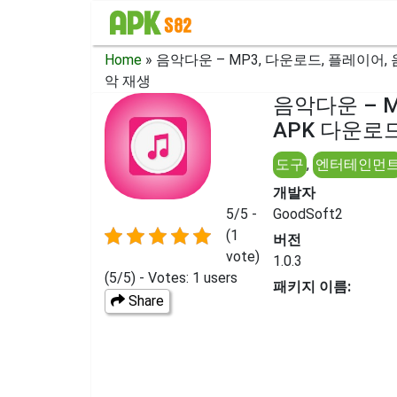
Home
»
음악다운 – MP3, 다운로드, 플레이어, 
악 재생
음악다운 – M
APK 다운로드 
도구
,
엔터테인먼
개발자
5/5 -
GoodSoft2
(1
버전
vote)
1.0.3
(5/5) - Votes: 1 users
패키지 이름:
Share