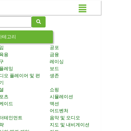
카테고리
임
공포
육용
금융
구
레이싱
플레잉
보드
디오 플레이어 및 편
생존
기
셜
쇼핑
포츠
시뮬레이션
케이드
액션
어드벤처
터테인먼트
음악 및 오디오
략
지도 및 내비게이션