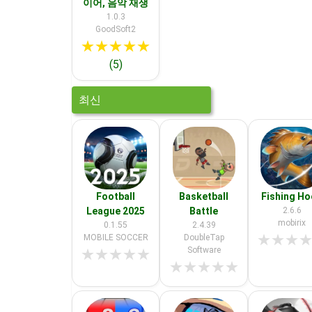
이어, 음악 재생
1.0.3
GoodSoft2
★
★
★
★
★
(5)
최신
Football
Basketball
Fishing H
League 2025
Battle
2.6.6
mobirix
0.1.55
2.4.39
★
★
★
MOBILE SOCCER
DoubleTap
Software
★
★
★
★
★
★
★
★
★
★