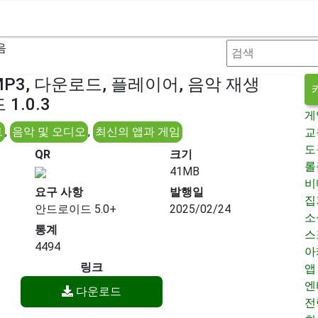
음
P3, 다운로드, 플레이어, 음악 재생
1.0.3
게
트
,
음악 및 오디오
,
최신의 앱과 게임
교
도
QR
크기
롤
41MB
비
요구 사항
발행일
집
안드로이드 5.0+
2025/02/24
소
통계
스
4494
아
링크
앱
엔
다운로드
전