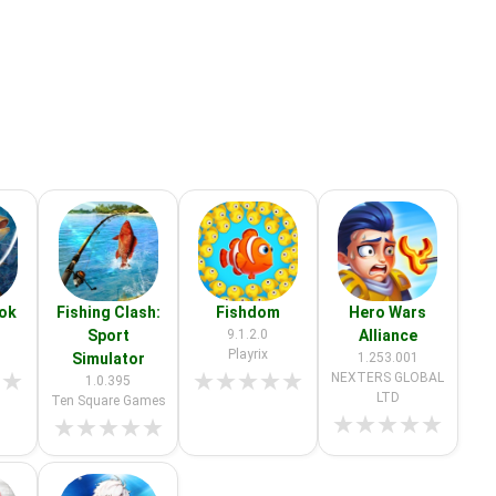
ook
Fishing Clash:
Fishdom
Hero Wars
Sport
9.1.2.0
Alliance
Playrix
Simulator
1.253.001
★
★
★
★
★
★
★
NEXTERS GLOBAL
1.0.395
LTD
Ten Square Games
★
★
★
★
★
★
★
★
★
★