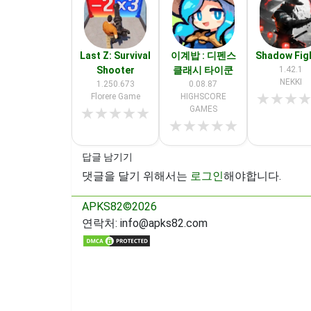
Last Z: Survival
이계밥 : 디펜스
Shadow Fig
Shooter
클래시 타이쿤
1.42.1
NEKKI
1.250.673
0.08.87
★
★
★
Florere Game
HIGHSCORE
GAMES
★
★
★
★
★
★
★
★
★
★
답글 남기기
댓글을 달기 위해서는
로그인
해야합니다.
APKS82©2026
연락처:
info@apks82.com