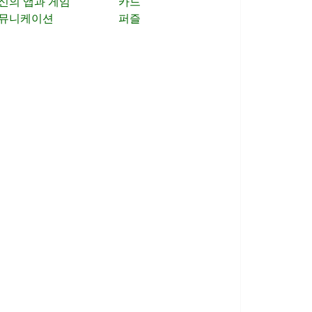
신의 앱과 게임
카드
뮤니케이션
퍼즐