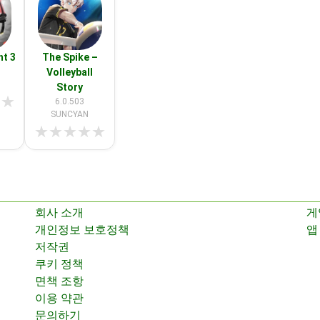
ht 3
The Spike –
Volleyball
Story
★
★
6.0.503
SUNCYAN
★
★
★
★
★
회사 소개
게
개인정보 보호정책
앱
저작권
쿠키 정책
면책 조항
이용 약관
문의하기